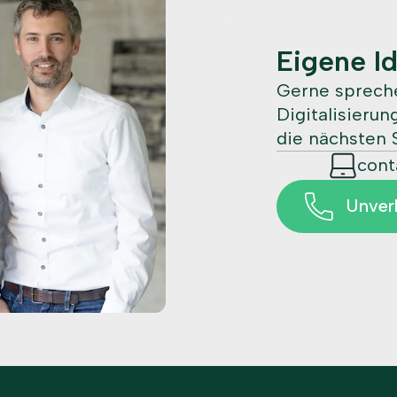
Eigene I
Gerne spreche
Digitalisieru
die nächsten S
con
Unver