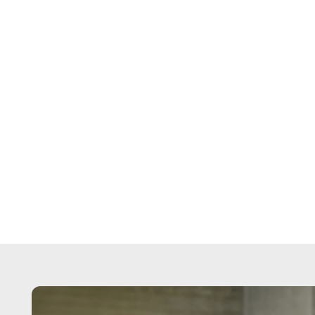
Dokumentenautomation
Zeit sparen und Fehler
vermeiden mit
Dokumentenautomation,
eingebettet in einen digitalen
Workflow