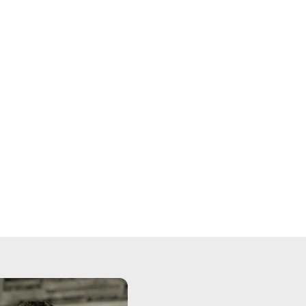
Integration Development
Connect your processes to your
IT landscape to effortlessly
transfer data and files