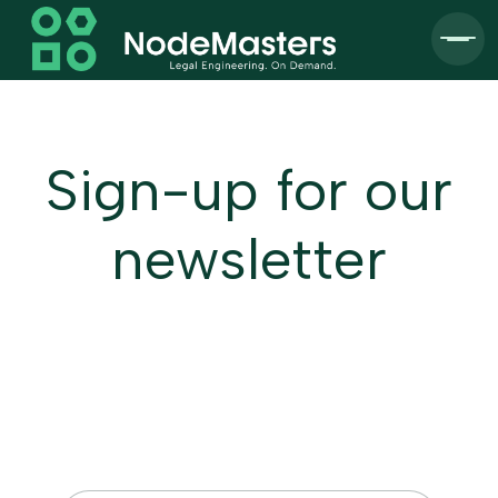
Sign-up for our
newsletter
Fill in the form below to get your regular dose
of practical Legal Tech insights from
NodeMasters: